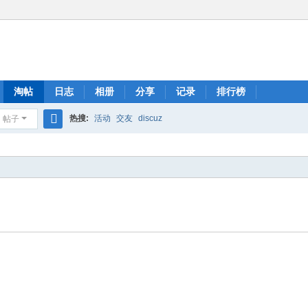
淘帖
日志
相册
分享
记录
排行榜
热搜:
活动
交友
discuz
帖子
搜
索