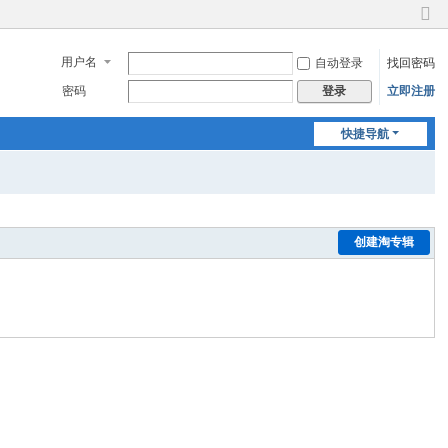
切
换
用户名
自动登录
找回密码
到
窄
密码
立即注册
登录
版
快捷导航
创建淘专辑