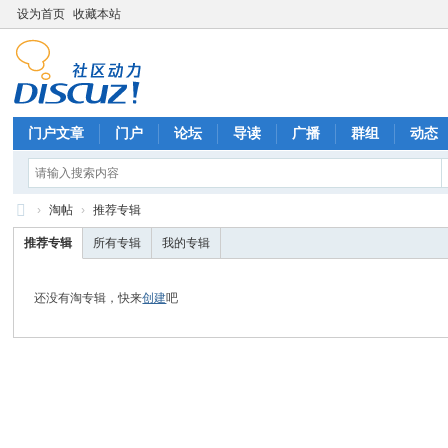
设为首页
收藏本站
门户文章
门户
论坛
导读
广播
群组
动态
›
淘帖
›
推荐专辑
Di
推荐专辑
所有专辑
我的专辑
sc
uz
还没有淘专辑，快来
创建
吧
!
B
oa
rd