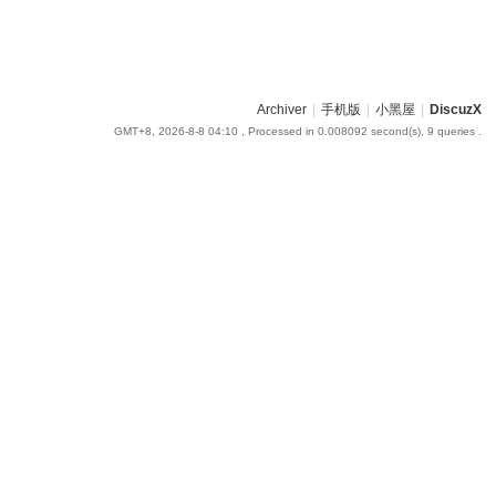
Archiver
|
手机版
|
小黑屋
|
DiscuzX
GMT+8, 2026-8-8 04:10
, Processed in 0.008092 second(s), 9 queries .